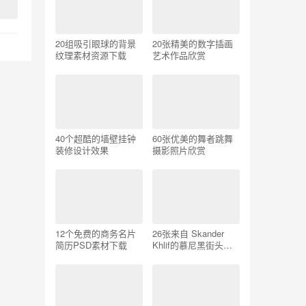
20组吸引眼球的背景
20张精美的数字插画
纹理素材资源下载
艺术作品欣赏
40个超酷的墙壁挂钟
60张优美的舞者跳舞
装修设计效果
摄影照片欣赏
12个免费的商务名片
26张来自 Skander
简历PSD素材下载
Khlif的慕尼黑街头摄
影照片