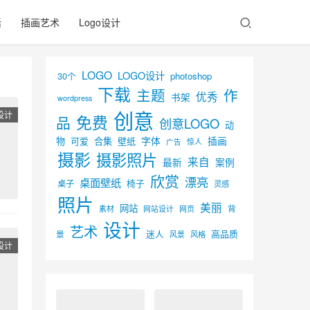
活
插画艺术
Logo设计
LOGO
LOGO设计
30个
photoshop
下载
主题
作
优秀
书架
wordpress
创意
设计
免费
品
创意LOGO
动
字体
插画
物
可爱
合集
壁纸
广告
惊人
摄影
摄影照片
来自
最新
案例
欣赏
漂亮
桌面壁纸
椅子
桌子
灵感
照片
美丽
网站
背
素材
网页
网站设计
设计
艺术
迷人
高品质
景
风景
风格
设计