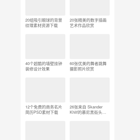
20组吸引眼球的背景
20张精美的数字插画
纹理素材资源下载
艺术作品欣赏
40个超酷的墙壁挂钟
60张优美的舞者跳舞
装修设计效果
摄影照片欣赏
12个免费的商务名片
26张来自 Skander
简历PSD素材下载
Khlif的慕尼黑街头摄
影照片