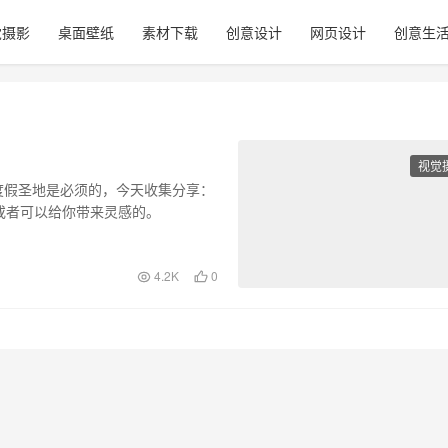
觉摄影
桌面壁纸
素材下载
创意设计
网页设计
创意生
视觉
度假圣地是必须的，今天收集分享：
或者可以给你带来灵感的。
4.2K
0