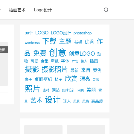
活
插画艺术
Logo设计
LOGO
LOGO设计
30个
photoshop
下载
主题
作
优秀
书架
wordpress
创意
摄影
免费
品
创意LOGO
动
字体
插画
物
可爱
合集
壁纸
广告
惊人
摄影
摄影照片
来自
最新
案例
欣赏
漂亮
桌面壁纸
椅子
桌子
灵感
照片
美丽
网站
背
素材
网页
网站设计
设计
艺术
迷人
高品质
景
风景
风格