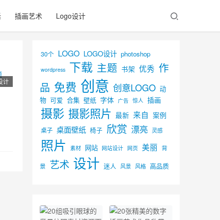
活
插画艺术
Logo设计
LOGO
LOGO设计
30个
photoshop
下载
主题
作
优秀
书架
wordpress
创意
设计
免费
品
创意LOGO
动
字体
插画
物
可爱
合集
壁纸
广告
惊人
摄影
摄影照片
来自
最新
案例
欣赏
漂亮
桌面壁纸
椅子
桌子
灵感
照片
美丽
网站
背
素材
网页
网站设计
设计
艺术
迷人
高品质
景
风景
风格