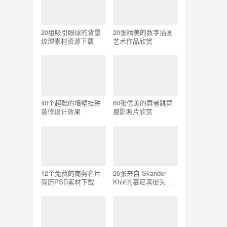
20组吸引眼球的背景
20张精美的数字插画
纹理素材资源下载
艺术作品欣赏
40个超酷的墙壁挂钟
60张优美的舞者跳舞
装修设计效果
摄影照片欣赏
12个免费的商务名片
26张来自 Skander
简历PSD素材下载
Khlif的慕尼黑街头摄
影照片