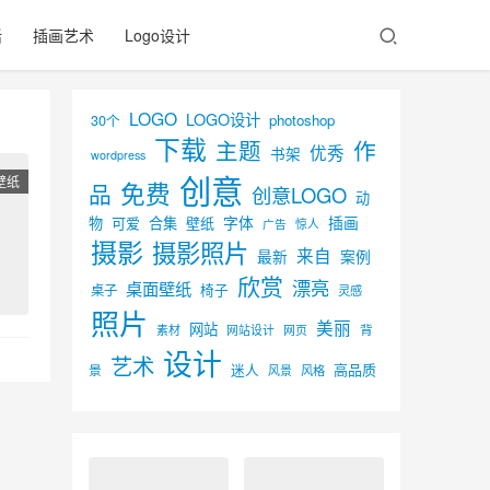
活
插画艺术
Logo设计
LOGO
LOGO设计
30个
photoshop
下载
主题
作
优秀
书架
wordpress
创意
壁纸
免费
品
创意LOGO
动
字体
插画
物
可爱
合集
壁纸
广告
惊人
摄影
摄影照片
来自
最新
案例
欣赏
漂亮
桌面壁纸
椅子
桌子
灵感
照片
美丽
网站
背
素材
网页
网站设计
设计
艺术
迷人
高品质
景
风景
风格