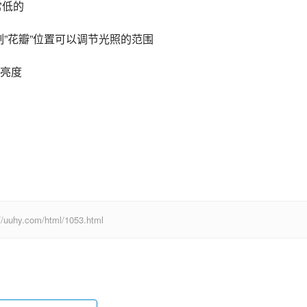
常低的
制”花瓣”位置可以调节光照的范围
亮度
com/html/1053.html