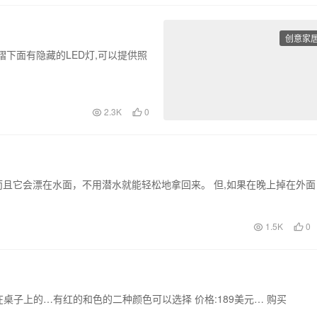
创意家
下面有隐藏的LED灯,可以提供照
2.3K
0
而且它会漂在水面，不用潜水就能轻松地拿回来。 但,如果在晚上掉在外面
1.5K
0
子上的…有红的和色的二种颜色可以选择 价格:189美元… 购买