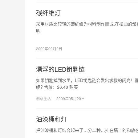
碳纤维灯
采用材质比较轻的碳纤维为材料制作而成,在扭曲的皱褶
明
2009年09月2日
漂浮的LED钥匙链
如果钥匙掉到水里，LED钥匙链会发出求救的闪光！
呢? 售价：$6.48 购买
创意生活
2009年05月20日
油漆桶和灯
把油漆桶和灯结合起来了…分二种…挂在墙上的和放在桌