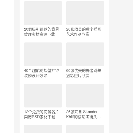
20组吸引眼球的背景
20张精美的数字插画
纹理素材资源下载
艺术作品欣赏
40个超酷的墙壁挂钟
60张优美的舞者跳舞
装修设计效果
摄影照片欣赏
12个免费的商务名片
26张来自 Skander
简历PSD素材下载
Khlif的慕尼黑街头摄
影照片