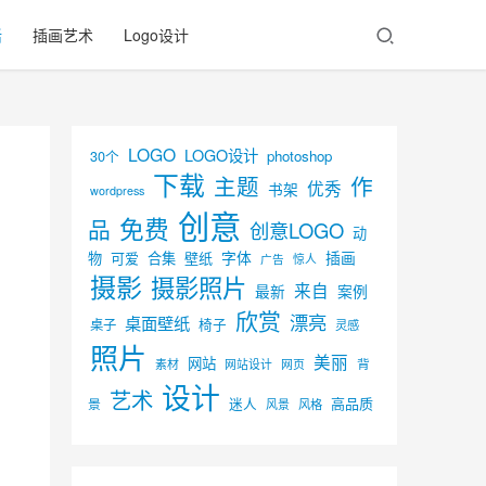
活
插画艺术
Logo设计
LOGO
LOGO设计
30个
photoshop
下载
主题
作
优秀
书架
wordpress
创意
免费
品
创意LOGO
动
字体
插画
物
可爱
合集
壁纸
广告
惊人
摄影
摄影照片
来自
最新
案例
欣赏
漂亮
桌面壁纸
椅子
桌子
灵感
照片
美丽
网站
背
素材
网页
网站设计
设计
艺术
迷人
高品质
景
风景
风格