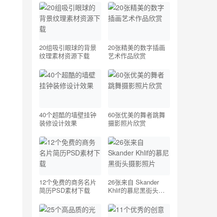
20组吸引眼球的背景
20张精美的数字插画
纹理素材资源下载
艺术作品欣赏
40个超酷的墙壁挂钟
60张优美的舞者跳舞
装修设计效果
摄影照片欣赏
12个免费的商务名片
26张来自 Skander
简历PSD素材下载
Khlif的慕尼黑街头摄
影照片