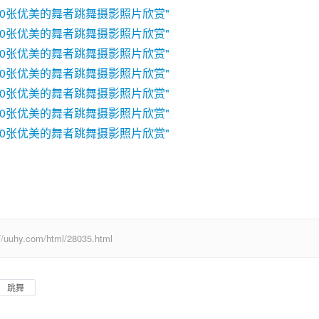
com/html/28035.html
跳舞