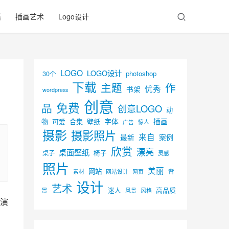
活
插画艺术
Logo设计
LOGO
LOGO设计
30个
photoshop
下载
主题
作
优秀
书架
wordpress
创意
免费
品
创意LOGO
动
字体
插画
物
可爱
合集
壁纸
广告
惊人
摄影
摄影照片
来自
最新
案例
欣赏
漂亮
桌面壁纸
椅子
桌子
灵感
照片
美丽
网站
背
素材
网页
网站设计
设计
艺术
迷人
高品质
景
风景
风格
表演
，