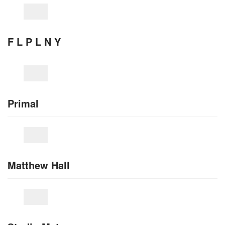
F L P L N Y
Primal
Matthew Hall