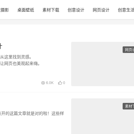
觉摄影
桌面壁纸
素材下载
创意设计
网页设计
创意生
计
网页
可以从这里找到灵感。
板，让网页也美观起来嗨。
6.0K
0
素材
点开的这篇文章就是对的啦！这些样
网站，相信你对那些简洁、整齐的排