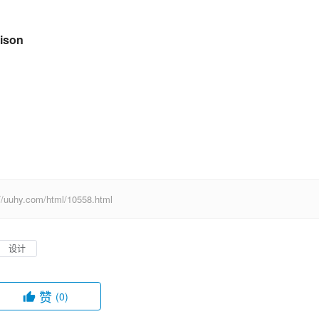
rison
com/html/10558.html
设计
赞
(0)