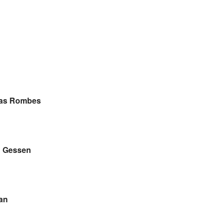
las Rombes
th Gessen
an