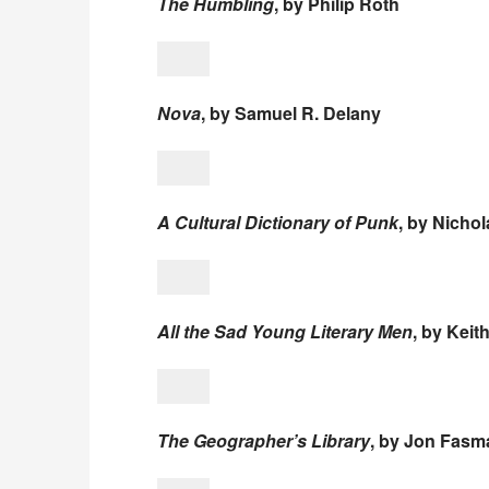
The Humbling
, by Philip Roth
Nova
, by Samuel R. Delany
A Cultural Dictionary of Punk
, by Nicho
All the Sad Young Literary Men
, by Kei
The Geographer’s Library
, by Jon Fasm