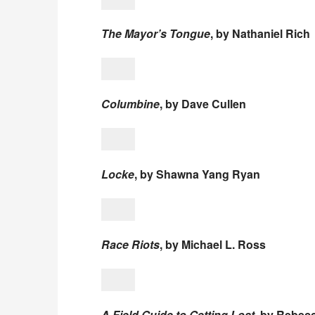
The Mayor’s Tongue
, by Nathaniel Rich
Columbine
, by Dave Cullen
Locke
, by Shawna Yang Ryan
Race Riots
, by Michael L. Ross
A Field Guide to Getting Lost
, by Rebecc