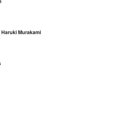
n
y Haruki Murakami
s