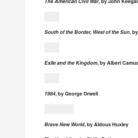
The American Civil War
, by John Keega
South of the Border, West of the Sun
, b
Exile and the Kingdom
, by Albert Camu
1984
, by George Orwell
Brave New World
, by Aldous Huxley