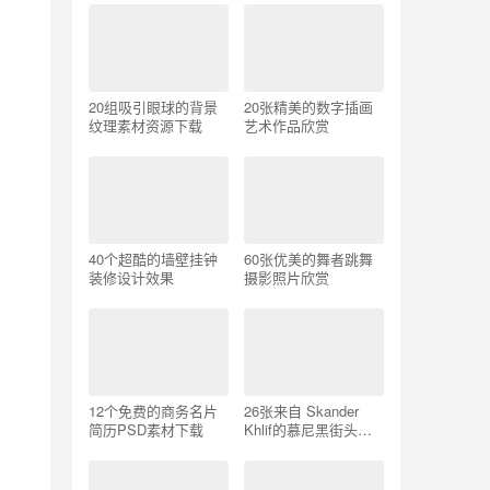
20组吸引眼球的背景
20张精美的数字插画
纹理素材资源下载
艺术作品欣赏
40个超酷的墙壁挂钟
60张优美的舞者跳舞
装修设计效果
摄影照片欣赏
12个免费的商务名片
26张来自 Skander
简历PSD素材下载
Khlif的慕尼黑街头摄
影照片