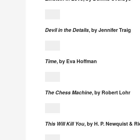
Devil in the Details
, by Jennifer Traig
Time
, by Eva Hoffman
The Chess Machine
, by Robert Lohr
This Will Kill You
, by H. P. Newquist & R