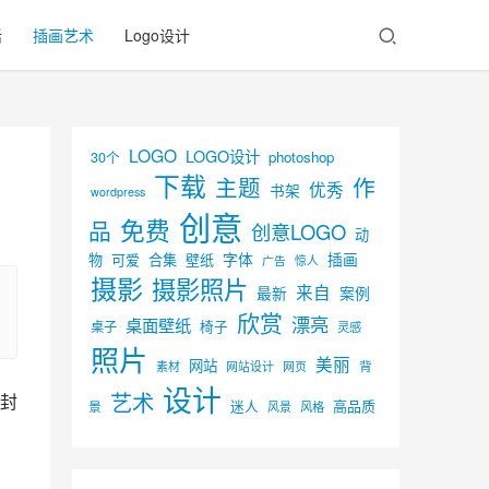
活
插画艺术
Logo设计
LOGO
LOGO设计
30个
photoshop
下载
主题
作
优秀
书架
wordpress
创意
免费
品
创意LOGO
动
字体
插画
物
可爱
合集
壁纸
广告
惊人
摄影
摄影照片
来自
最新
案例
欣赏
漂亮
桌面壁纸
椅子
桌子
灵感
照片
美丽
网站
背
素材
网页
网站设计
设计
艺术
封
迷人
高品质
景
风景
风格