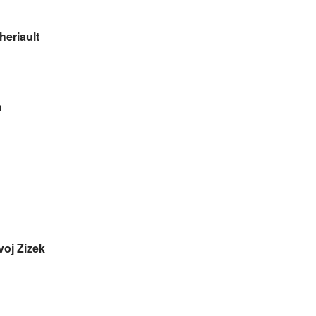
heriault
n
voj Zizek