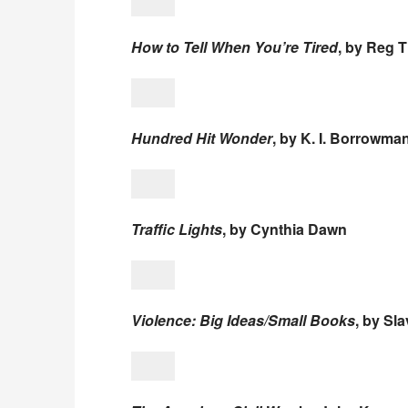
How to Tell When You’re Tired
, by Reg T
Hundred Hit Wonder
, by K. I. Borrowma
Traffic Lights
, by Cynthia Dawn
Violence: Big Ideas/Small Books
, by Sla