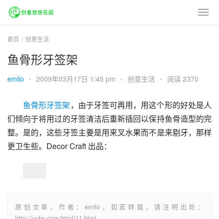
首页
创意生活
鱼骨形牙签架
emilo
•
2009年03月17日 1:45 pm
•
创意生活
•
阅读 2370
鱼骨形牙签架
，由于牙签可再用，用这个形的好处是人
们倾向于将用过的牙签清洁后重新插回以保持鱼骨造型的完
整。是的，这些牙签主要是用来叉水果而不是来剔牙，那样
更卫生些。Decor Craft 出品：
原创文章，作者：emilo，如若转载，请注明出处：
http://uuhy.com/html/11.html