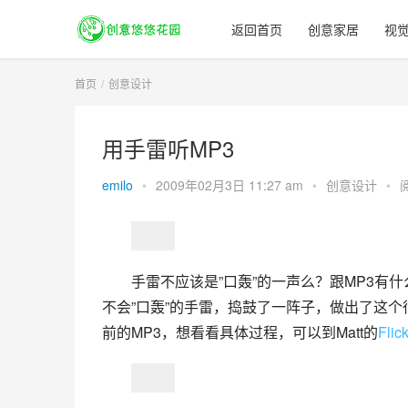
返回首页
创意家居
视
首页
创意设计
用手雷听MP3
emilo
•
2009年02月3日 11:27 am
•
创意设计
•
手雷不应该是”口轰”的一声么？跟MP3有
不会”口轰”的手雷，捣鼓了一阵子，做出了这
前的MP3，想看看具体过程，可以到Matt的
Flick