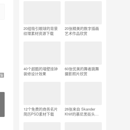
20组吸引眼球的背景
20张精美的数字插画
纹理素材资源下载
艺术作品欣赏
40个超酷的墙壁挂钟
60张优美的舞者跳舞
装修设计效果
摄影照片欣赏
12个免费的商务名片
26张来自 Skander
简历PSD素材下载
Khlif的慕尼黑街头摄
影照片