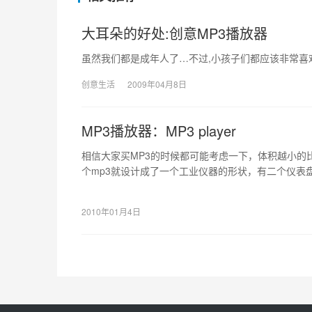
大耳朵的好处:创意MP3播放器
虽然我们都是成年人了…不过,小孩子们都应该非常喜欢的 Desi
创意生活
2009年04月8日
MP3播放器：MP3 player
相信大家买MP3的时候都可能考虑一下，体积越小的
个mp3就设计成了一个工业仪器的形状，有二个仪表
种操作按钮，别出心裁的设计
2010年01月4日