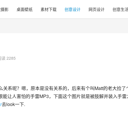
觉摄影
桌面壁纸
素材下载
创意设计
网页设计
创意生
阅读 2285
什么关系呢？嗯，原本是没有关系的，后来有个叫Matt的老大捡了
个很能让人害怕的手雷MP3，下面这个图片就是被肢解并装入手雷
r
去look一下.