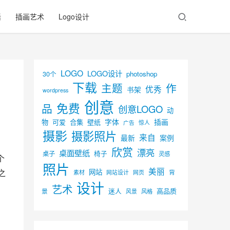
活
插画艺术
Logo设计
LOGO
LOGO设计
30个
photoshop
下载
主题
作
优秀
书架
wordpress
创意
免费
品
创意LOGO
动
字体
插画
物
可爱
合集
壁纸
广告
惊人
摄影
摄影照片
来自
最新
案例
欣赏
漂亮
桌面壁纸
椅子
桌子
灵感
个
照片
美丽
之
网站
背
素材
网页
网站设计
设计
艺术
迷人
高品质
景
风景
风格