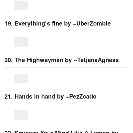
19. Everything’s fine by ~UberZombie
20. The Highwayman by ~TatjanaAgness
21. Hands in hand by ~PezZcado
22. Squeeze Your Mind Like A Lemon by