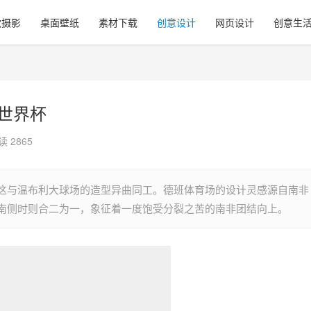
觉摄影
桌面壁纸
素材下载
创意设计
网页设计
创意生
非世界杯
读 2865
这与温布利大球场的造型异曲同工。德班体育场的设计灵感源自南非
南侧时则合二为一，象征着一度饱受分裂之苦的南非团结向上。