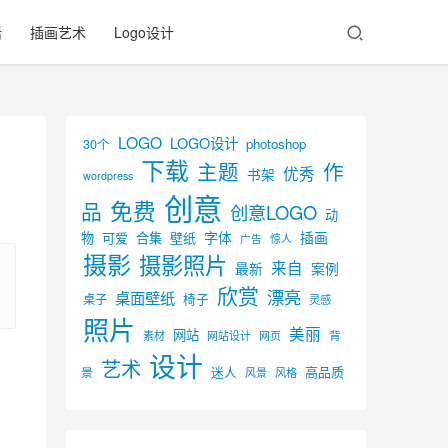
活
插画艺术
Logo设计
LOGO
LOGO设计
30个
photoshop
下载
主题
作
优秀
书架
wordpress
创意
免费
品
创意LOGO
动
字体
插画
物
可爱
合集
壁纸
广告
惊人
摄影
摄影照片
来自
最新
案例
欣赏
漂亮
桌面壁纸
椅子
桌子
灵感
照片
美丽
网站
背
素材
网页
网站设计
设计
艺术
迷人
高品质
景
风景
风格