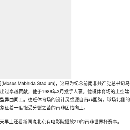
es Mabhida Stadium)，这是为纪念前南非共产党总书记
出过卓越贡献，他于1986年3月撒手人寰。德班体育场的上空建
型异曲同工。德班体育场的设计灵感源自南非国旗，球场北侧的
象征着一度饱受分裂之苦的南非团结向上。
，今天早上还看新闻说北京有电影院播放3D的南非世界杯赛事。