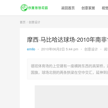
返回首页
创意家居
视
首页
创意设计
摩西·马比哈达球场-2010年南
emilo
•
2010年06月2日 5:44 pm
•
创意设计
•
阅
德班体育场的上空建有一座横跨东西的高架桥，
国旗，球场北侧的两条拱梁在空中交汇，延伸到