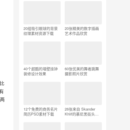
20组吸引眼球的背景
20张精美的数字插画
纹理素材资源下载
艺术作品欣赏
40个超酷的墙壁挂钟
60张优美的舞者跳舞
装修设计效果
摄影照片欣赏
马比
有
两
12个免费的商务名片
26张来自 Skander
简历PSD素材下载
Khlif的慕尼黑街头摄
影照片