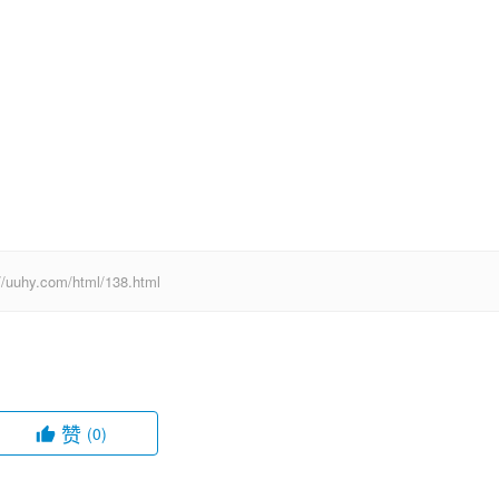
com/html/138.html
赞
(0)