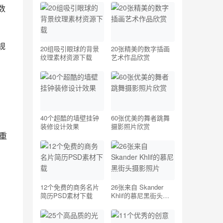
数
规
20组吸引眼球的背景
20张精美的数字插画
纹理素材资源下载
艺术作品欣赏
40个超酷的墙壁挂钟
60张优美的舞者跳舞
装修设计效果
摄影照片欣赏
重
12个免费的商务名片
26张来自 Skander
简历PSD素材下载
Khlif的慕尼黑街头摄
影照片