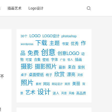
活
插画艺术
Logo设计
LOGO
LOGO设计
30个
photoshop
下载
主题
作
优秀
书架
wordpress
创意
免费
品
创意LOGO
动
字体
插画
物
可爱
合集
壁纸
广告
惊人
摄影
摄影照片
来自
最新
案例
欣赏
漂亮
桌面壁纸
椅子
桌子
灵感
不
照片
美丽
网站
背
素材
网页
网站设计
设计
艺术
迷人
高品质
景
风景
风格
德