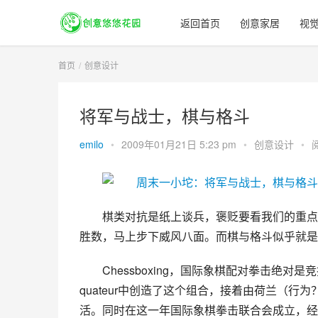
返回首页
创意家居
视
首页
创意设计
将军与战士，棋与格斗
emilo
•
2009年01月21日 5:23 pm
•
创意设计
•
棋类对抗是纸上谈兵，褒贬要看我们的重点
胜数，马上步下威风八面。而棋与格斗似乎就是
Chessboxing，国际象棋配对拳击绝对是竞技
quateur中创造了这个组合，接着由荷兰（行为？
活。同时在这一年国际象棋拳击联合会成立，经