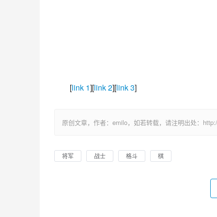
[
link 1
][
link 2
][
link 3
]
原创文章，作者：emilo，如若转载，请注明出处：http://uuhy.
将军
战士
格斗
棋