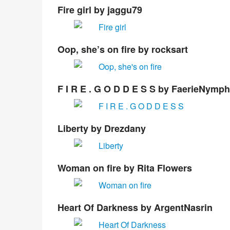
Fire girl
by jaggu79
Oop, she’s on fire
by rocksart
F I R E . G O D D E S S
by FaerieNymph
Liberty
by Drezdany
Woman on fire
by Rita Flowers
Heart Of Darkness
by ArgentNasrin