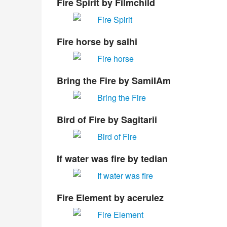
Fire Spirit
by Filmchild
Fire horse
by salhi
Bring the Fire
by SamiIAm
Bird of Fire
by Sagitarii
If water was fire
by tedian
Fire Element
by acerulez