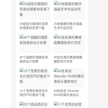
20组吸引眼球的背景
20张精美的数字插画
纹理素材资源下载
艺术作品欣赏
40个超酷的墙壁挂钟
60张优美的舞者跳舞
装修设计效果
摄影照片欣赏
12个免费的商务名片
26张来自 Skander
简历PSD素材下载
Khlif的慕尼黑街头摄
影照片