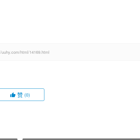
com/html/14169.html
赞
(0)