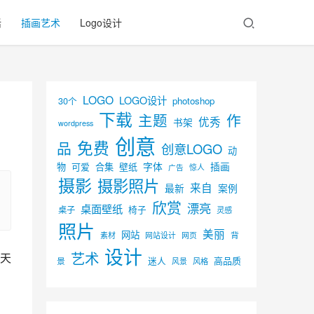
活
插画艺术
Logo设计
LOGO
LOGO设计
30个
photoshop
下载
主题
作
优秀
书架
wordpress
创意
免费
品
创意LOGO
动
字体
插画
物
可爱
合集
壁纸
广告
惊人
摄影
摄影照片
来自
最新
案例
欣赏
漂亮
桌面壁纸
椅子
桌子
灵感
照片
美丽
网站
背
素材
网页
网站设计
设计
艺术
天
迷人
高品质
景
风景
风格