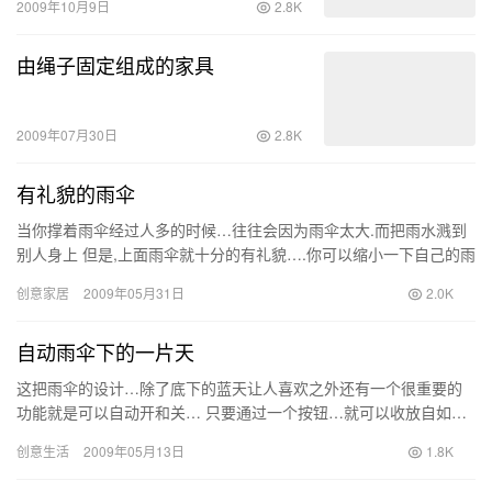
2009年10月9日
2.8K
由绳子固定组成的家具
2009年07月30日
2.8K
有礼貌的雨伞
当你撑着雨伞经过人多的时候…往往会因为雨伞太大.而把雨水溅到
别人身上 但是,上面雨伞就十分的有礼貌….你可以缩小一下自己的雨
伞…不让水溅到别人身…
创意家居
2009年05月31日
2.0K
自动雨伞下的一片天
这把雨伞的设计…除了底下的蓝天让人喜欢之外还有一个很重要的
功能就是可以自动开和关… 只要通过一个按钮…就可以收放自如…
当然不是通过机…
创意生活
2009年05月13日
1.8K