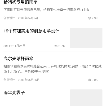
给狗狗专用的雨伞
下雨时可别光顾着自己哦，给狗狗也准备一把雨伞吧:-) link
创意设计
2009年04月24日
2.9K
19个有趣实用的创意雨伞设计
2014年11月24日
21.7K
高尔夫球杆雨伞
把雨伞和高尔夫球杆结合起来… 在打球的时候,突然下雨这个时候就
派上用场了… 售价65美元 购买
创意设计
2009年05月25日
2.0K
雨伞变袋子