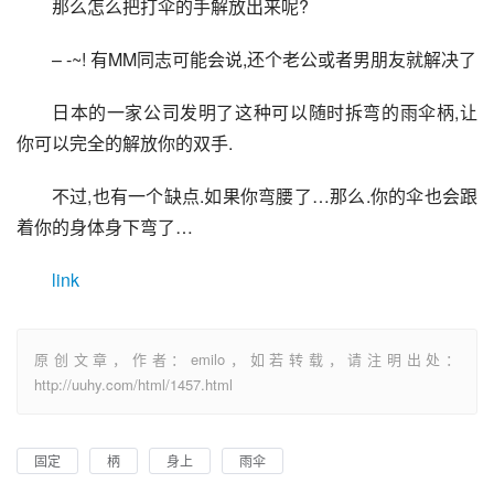
那么怎么把打伞的手解放出来呢?
– -~! 有MM同志可能会说,还个老公或者男朋友就解决了
日本的一家公司发明了这种可以随时拆弯的雨伞柄,让
你可以完全的解放你的双手.
不过,也有一个缺点.如果你弯腰了…那么.你的伞也会跟
着你的身体身下弯了…
link
原创文章，作者：emilo，如若转载，请注明出处：
http://uuhy.com/html/1457.html
固定
柄
身上
雨伞