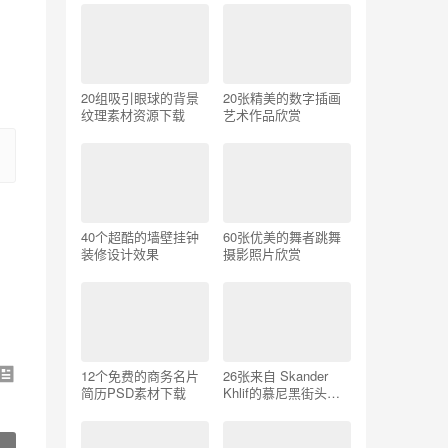
20组吸引眼球的背景
20张精美的数字插画
纹理素材资源下载
艺术作品欣赏
40个超酷的墙壁挂钟
60张优美的舞者跳舞
装修设计效果
摄影照片欣赏
12个免费的商务名片
26张来自 Skander
简历PSD素材下载
Khlif的慕尼黑街头摄
影照片