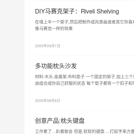
DIY马赛克架子：Riveli Shelving
在墙上半一个架子,然后把制作成风景画或者其它你喜
像马赛克一样的效果
2009年09月1日
多功能枕头沙发
材料:木头,金属架,布料垫子 一个固定的架子,加上三
由组合成你自己舒服的状态 每个垫子都有一个扣子和
沙发看起来舒服…
2009年08月6日
创意产品:枕头键盘
工作累了…趴着歇会 但是,软软的键盘….打起字来方便吗? v