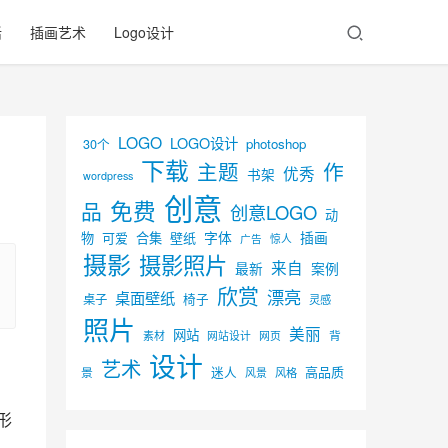
活
插画艺术
Logo设计
LOGO
LOGO设计
30个
photoshop
下载
主题
作
优秀
书架
wordpress
创意
免费
品
创意LOGO
动
字体
插画
物
可爱
合集
壁纸
广告
惊人
摄影
摄影照片
来自
最新
案例
欣赏
漂亮
桌面壁纸
椅子
桌子
灵感
照片
美丽
网站
背
素材
网页
网站设计
设计
艺术
迷人
高品质
景
风景
风格
形