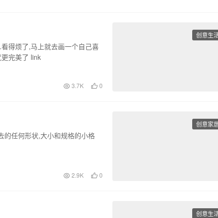
创意生
.看得烦了,马上就去画一个自己喜
完美了 link
3.7K
0
创意家
去的任何形状,大小和规格的小格
2.9K
0
创意生