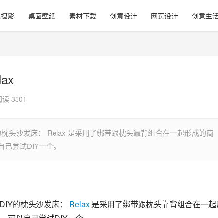
觉摄影
桌面壁纸
素材下载
创意设计
网页设计
创意生
ax
阅读 3301
己DIY的枕头沙发床： Relax 是采用了绑带跟枕头靠背组合在一起形成的简
己尝试DIY一个。
自己DIY的枕头沙发床：
Relax
是采用了绑带跟枕头靠背组合在一起
，可以自己尝试DIY一个。