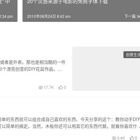
变” 中
20个灵感来源于电影的免费字体下载
:34 pm
2010年08月24日 8:42 am
下一篇
创意生
型或者是外表，那也是相当酷的一件
个漂亮创意的DIY花盆作品，希
17.7K
0
单的东西就可以组合成自己喜欢的东西，今天分享的这个：教你动手DIY
可以简单的搞定。当然，木板你还可以用其它的东西代替。就看你喜欢什
3.4K
0