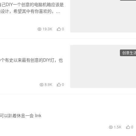
己DIY一个创意的电脑机箱应该是
箱设计，希望其中有你喜欢的，或
19.3K
0
创意生
0个有史以来最有创意的DIY灯，也
8.9K
0
以趴着休息一会 link
1.5K
0