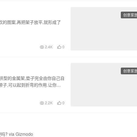
创意家
欢的图案,再把架子放平,就形成了
2.4K
0
创意家
个拱型的金属架,垫子完全由你自己自
带子,可以起到折弯的作用.让你的
2.2K
0
ia Gizmodo