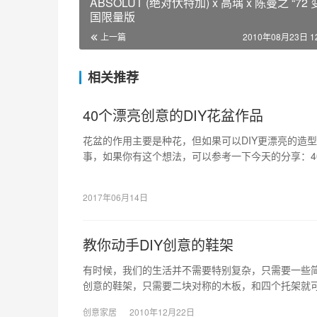
ABSOLUT (绝对伏特加) x 高瑀 x 陈曼之 “72 
国限量版
上一篇
2010年08月23日 12
相关推荐
40个漂亮创意的DIY花盆作品
花盆的作用主要是种花，但如果可以DIY更漂亮的造
事，如果你有这个想法，可以参考一下今天的分享：40
望其中有你喜欢和需要…
2017年06月14日
教你动手DIY创意的鞋架
有时候，我们的生活并不需要特别复杂，只需要一些简
创意的鞋架，只需要二块对称的木板，和四个托架就
样的。如果你喜欢，可以尝试自己DIY一个。
创意家居
2010年12月22日