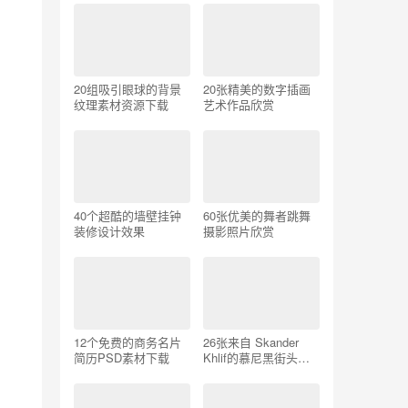
20组吸引眼球的背景
20张精美的数字插画
纹理素材资源下载
艺术作品欣赏
40个超酷的墙壁挂钟
60张优美的舞者跳舞
装修设计效果
摄影照片欣赏
12个免费的商务名片
26张来自 Skander
简历PSD素材下载
Khlif的慕尼黑街头摄
影照片