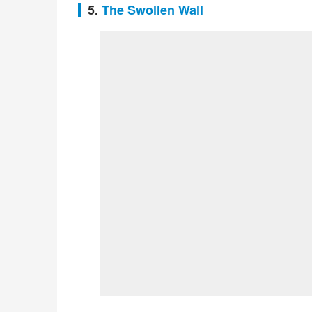
5.
The Swollen Wall