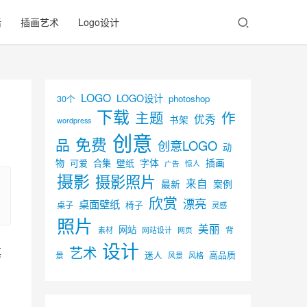
活
插画艺术
Logo设计
LOGO
LOGO设计
30个
photoshop
下载
主题
作
优秀
书架
wordpress
创意
免费
品
创意LOGO
动
字体
插画
物
可爱
合集
壁纸
广告
惊人
摄影
摄影照片
来自
最新
案例
欣赏
漂亮
桌面壁纸
椅子
桌子
灵感
照片
美丽
网站
背
素材
网页
网站设计
设计
艺术
其
迷人
高品质
景
风景
风格