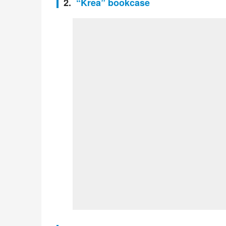
2.
“Krea” bookcase