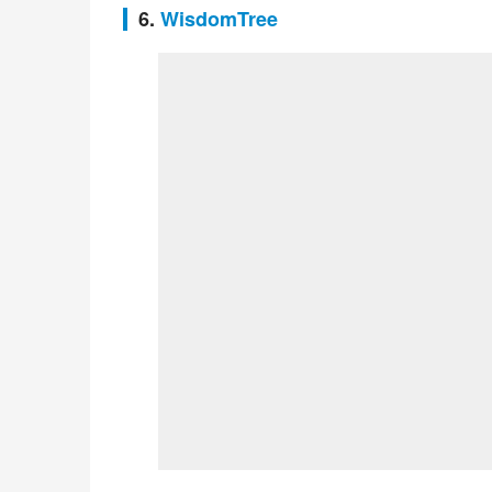
6.
WisdomTree