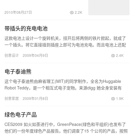
2010年08月27日
2.2K
带插头的充电电池
这款电池上设计一个旋转机关，扭开后将两侧的铁片掀起，就成了
一个插头。将它直接插到插座上即可为电池充电。而且电池上还配
有显示器，方便用户了解当前的电力状况。 Designers: Q…
创意设计
2009年04月9日
2.4K
电子泰迪熊
这个电子泰迪熊由麻省理工(MIT)的同学制作，全名为Huggable
Robot Teddy，是一个相互式电子宠物。来源digg 她全身安装有
1500个传感器，可以侦查到外界的各种…
创意家居
2009年01月8日
1.9K
绿色电子产品
CES2009 如火如荼进行中，GreenPeace(绿色和平组织)也发布了
他们的一份年度绿色产品报告。他们调查了15 个公司的产品，按照