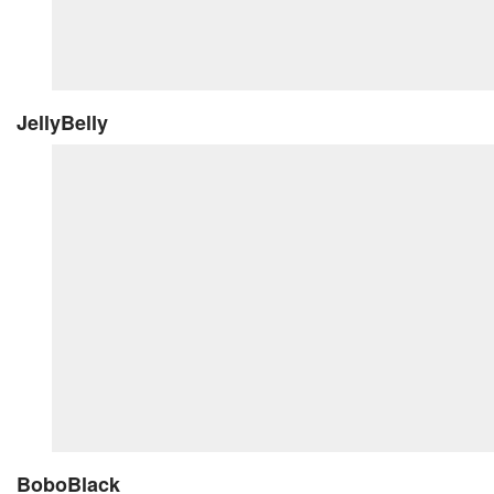
JellyBelly
BoboBlack