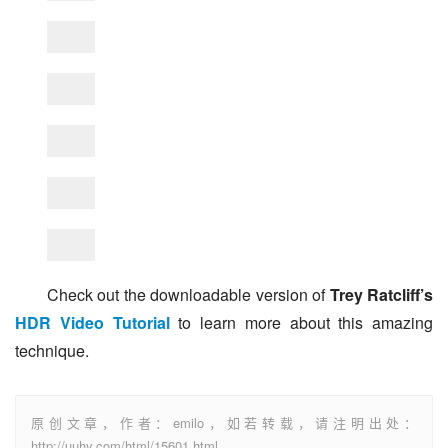
Check out the downloadable version of 
Trey Ratcliff’s 
HDR Video Tutorial
 to learn more about this amazing 
technique.
原创文章，作者：emilo，如若转载，请注明出处：
http://uuhy.com/html/15601.html