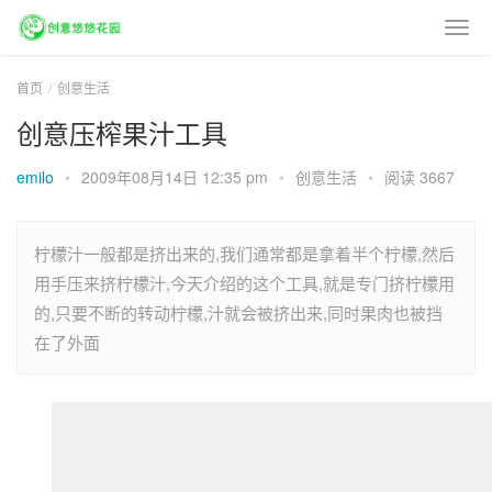
首页
创意生活
创意压榨果汁工具
emilo
•
2009年08月14日 12:35 pm
•
创意生活
•
阅读 3667
柠檬汁一般都是挤出来的,我们通常都是拿着半个柠檬,然后
用手压来挤柠檬汁,今天介绍的这个工具,就是专门挤柠檬用
的,只要不断的转动柠檬,汁就会被挤出来,同时果肉也被挡
在了外面