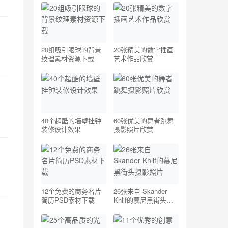
20组吸引眼球的背景
20张精美的数字插画
纹理素材资源下载
艺术作品欣赏
40个超酷的墙壁挂钟
60张优美的舞者跳舞
装修设计效果
摄影照片欣赏
12个免费的商务名片
26张来自 Skander
简历PSD素材下载
Khlif的慕尼黑街头摄
影照片