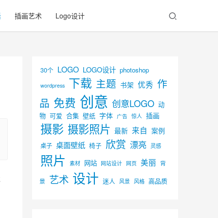
活
插画艺术
Logo设计
LOGO
LOGO设计
30个
photoshop
下载
主题
作
优秀
书架
wordpress
创意
免费
品
创意LOGO
动
字体
插画
物
可爱
合集
壁纸
广告
惊人
摄影
摄影照片
来自
最新
案例
欣赏
漂亮
桌面壁纸
椅子
桌子
灵感
照片
美丽
网站
背
素材
网页
网站设计
设计
艺术
戏
迷人
高品质
景
风景
风格