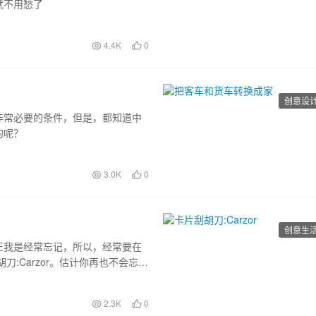
就不用愁了
4.4K
0
创意设
非常必要的条件，但是，都知道中
的呢？
3.0K
0
创意生
正我是经常忘记，所以，经常要在
:Carzor。估计你再也不会忘记
镜子，以及有多种香味的可以供你
2.3K
0