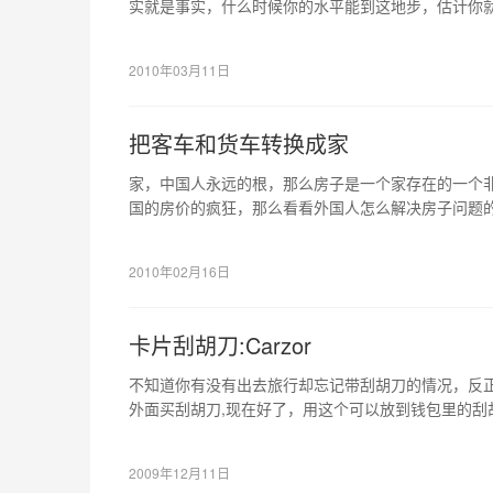
实就是事实，什么时候你的水平能到这地步，估计你
2010年03月11日
把客车和货车转换成家
家，中国人永远的根，那么房子是一个家存在的一个
国的房价的疯狂，那么看看外国人怎么解决房子问题
2010年02月16日
卡片刮胡刀:Carzor
不知道你有没有出去旅行却忘记带刮胡刀的情况，反
外面买刮胡刀,现在好了，用这个可以放到钱包里的刮胡刀
带了，而且，不仅仅是刮胡刀这么简单，带带有一片
选择。
2009年12月11日