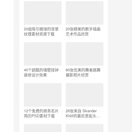
20组吸引眼球的背景
20张精美的数字插画
纹理素材资源下载
艺术作品欣赏
40个超酷的墙壁挂钟
60张优美的舞者跳舞
装修设计效果
摄影照片欣赏
12个免费的商务名片
26张来自 Skander
简历PSD素材下载
Khlif的慕尼黑街头摄
影照片