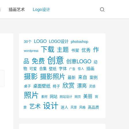
活
插画艺术
Logo设计
LOGO
LOGO设计
30个
photoshop
下载
主题
作
优秀
书架
wordpress
创意
免费
品
创意LOGO
动
字体
插画
物
可爱
合集
壁纸
广告
惊人
摄影
摄影照片
来自
最新
案例
欣赏
漂亮
桌面壁纸
椅子
桌子
灵感
照片
美丽
网站
背
素材
网页
网站设计
设计
艺术
迷人
高品质
景
风景
风格