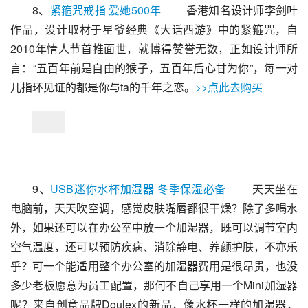
8、
紧箍咒戒指 爱她500年
 　　香港知名设计师李剑叶
作品，设计取材于星爷经典《大话西游》中的紧箍咒，自
2010年情人节首推面世，就博得赞誉无数，正如设计师所
言：“五百年前是自由的猴子，五百年后心甘为你”，每一对
儿指环见证的都是你与ta的千年之恋。
>>点此去购买
9、
USB迷你水杯加湿器 冬季保湿必备
 　　天天坐在
电脑前，天天吹空调，感觉皮肤嘴唇都很干燥？除了多喝水
外，如果还可以在办公室中放一个加湿器，既可以调节室内
空气温度，还可以预防疾病、消除静电、养颜护肤，不亦乐
乎？可一个能适用整个办公室的加湿器费用是很昂贵，也没
多少老板愿意为员工配置，那何不自己享用一个Mini加湿器
呢？来自创意品牌Doulex的新品，像水杯一样的加湿器，