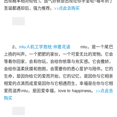
出现概率相对较低 )，运气好就会出现在你手里啦~每年到了
圣诞都遇却后，强力推荐。
>>点此去购买
2、
miu人机工学抱枕 仲夏花语
 　　miu，是一个尾巴
上扬的叫声，一个肥肥的家伙，一个可爱无比的宠物。它会
等着你回家，会和你玩，会给你依靠与充实感。它会撒娇，
会给你温柔抚摸和抱抱，会需要你的悉心爱护与陪伴。它的
生命，是因你给它的爱而开始，它的记忆，是因你与它相亲
相爱的点滴而成爱是因你与它相遇而生，幸福是在你与它相
爱而滋养miu，是因爱幸福，love to happiness。
>>点此去
购买