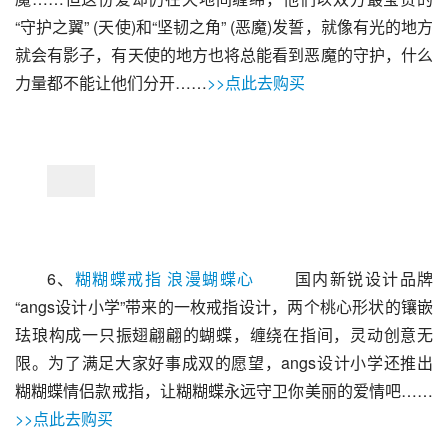
“守护之翼” (天使)和“坚韧之角” (恶魔)发誓，就像有光的地方
就会有影子，有天使的地方也将总能看到恶魔的守护，什么
力量都不能让他们分开……
>>点此去购买
6、
糊糊蝶戒指 浪漫蝴蝶心
 　　国内新锐设计品牌
“angs设计小学”带来的一枚戒指设计，两个桃心形状的镶嵌
珐琅构成一只振翅翩翩的蝴蝶，缠绕在指间，灵动创意无
限。为了满足大家好事成双的愿望，angs设计小学还推出
糊糊蝶情侣款戒指，让糊糊蝶永远守卫你美丽的爱情吧……
>>点此去购买