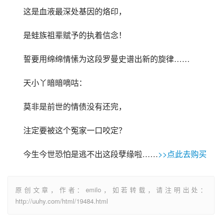
这是血液最深处基因的烙印，
是蛙族祖辈赋予的执着信念！
誓要用绵绵情愫为这段罗曼史谱出新的旋律……
天小丫暗暗嘀咕：
莫非是前世的情债没有还完，
注定要被这个冤家一口咬定？
今生今世恐怕是逃不出这段孽缘啦……
>>点此去购买
原创文章，作者：emilo，如若转载，请注明出处：
http://uuhy.com/html/19484.html