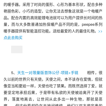
的暖手器。采用了时尚的蛋形、心形为基本形状，配合多种
艳丽色彩，小巧的造型，让你无法去想象这就是一个电暖产
品。配合内置的高效能锂电池就可以为用户提供长时间的热
量，而与大多数普通加热保暖产品不同的是，peepee系列
暖手器提供有智能温控功能。送给最爱的人的最佳礼物。
>>
点此去购买
5、
天生一对限量版首饰公仔-项链+手链
 　　相传，很
久以前的世界只有天使。天使之间，本不该存在爱情，但就
像亚当和夏娃一样，天使也吃了禁果。而既然选择了爱，就
要坚定地承担后果，于是带有私欲的天使被迫离开了天使
界，落寞地离去，让世间从此多出一种生物，那就是恶
魔……但这份爱却仍在天地间缠绵，他们以双方最宝贵的