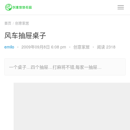
首页
创意家居
风车抽屉桌子
emilo
•
2009年09月8日 6:08 pm
•
创意家居
•
阅读 2318
一个桌子…四个抽屉…打麻将不错,每家一抽屉…