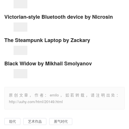
Victorian-style Bluetooth device by Nicrosin
The Steampunk Laptop by Zackary
Black Widow by Mikhail Smolyanov
原创文章，作者：emilo，如若转载，请注明出处：
http://uuhy.com/html/20149.html
现代
艺术作品
蒸气时代