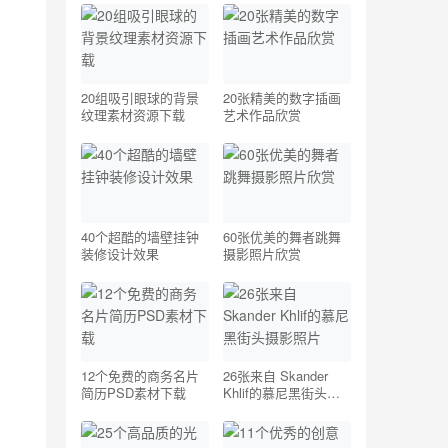
20组吸引眼球的背景
20张精美的数字插画
纹理素材资源下载
艺术作品欣赏
40个超酷的墙壁挂钟
60张优美的舞者跳舞
装修设计效果
摄影照片欣赏
12个免费的商务名片
26张来自 Skander
简历PSD素材下载
Khlif的慕尼黑街头摄
影照片