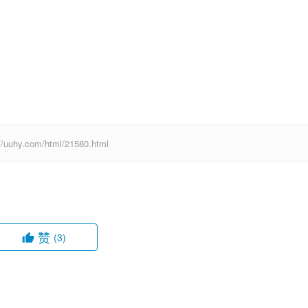
com/html/21580.html
赞
(3)