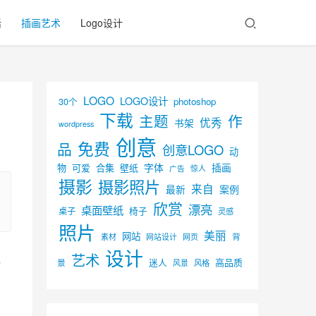
活
插画艺术
Logo设计
LOGO
LOGO设计
30个
photoshop
下载
主题
作
优秀
书架
wordpress
创意
免费
品
创意LOGO
动
字体
插画
物
可爱
合集
壁纸
广告
惊人
摄影
摄影照片
来自
最新
案例
欣赏
漂亮
桌面壁纸
椅子
桌子
灵感
照片
美丽
网站
背
素材
网页
网站设计
设计
艺术
，
迷人
高品质
景
风景
风格