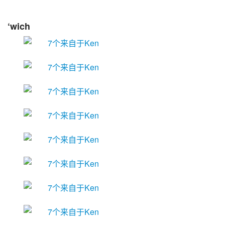
‘wich