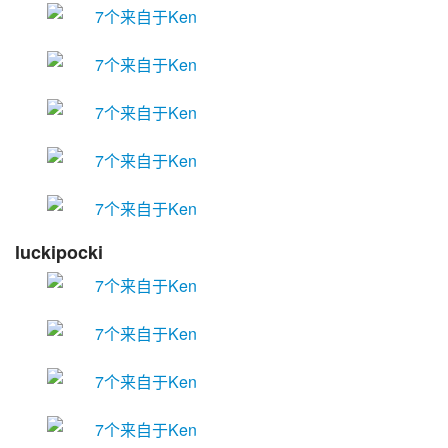
luckipocki