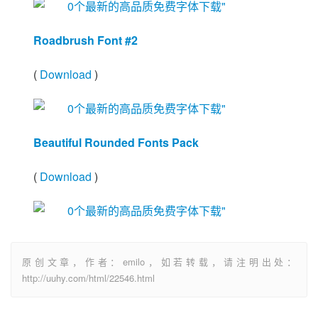
Roadbrush Font #2
(
Download
)
Beautiful Rounded Fonts Pack
(
Download
)
原创文章，作者：emilo，如若转载，请注明出处：
http://uuhy.com/html/22546.html