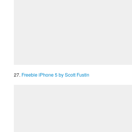
27. 
Freebie iPhone 5 by Scott Fustin