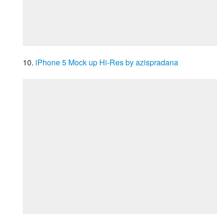
10. 
iPhone 5 Mock up Hi-Res by azispradana