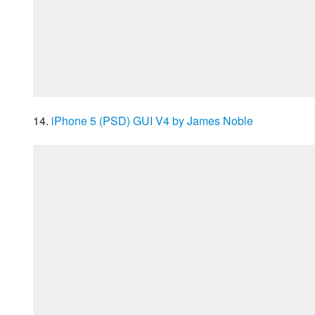
14. 
iPhone 5 (PSD) GUI V4 by James Noble