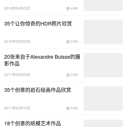
2010年06月23日
4.6K
35个让你惊奇的HDR照片欣赏
2010年02月22日
3.5K
20张来自于Alexandre Buisse的摄
影作品
2011年09月29日
2.5K
35个创意的岩石绘画作品欣赏
2017年02月10日
9.6K
18个创意的纸模艺术作品