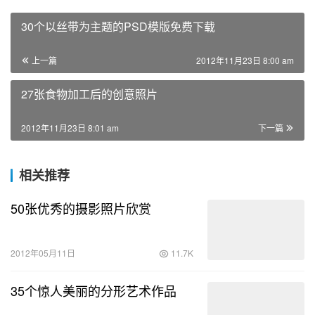
30个以丝带为主题的PSD模版免费下载
上一篇
2012年11月23日 8:00 am
27张食物加工后的创意照片
2012年11月23日 8:01 am
下一篇
相关推荐
50张优秀的摄影照片欣赏
2012年05月11日
11.7K
35个惊人美丽的分形艺术作品