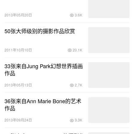
2013年05月20日
3.6K
50张大师级别的摄影作品欣赏
2011年10月10日
20.1K
33张来自Jung Park幻想世界插画
作品
2013年05月13日
2.7K
36张来自Ann Marie Bone的艺术
作品
2013年09月24日
3.3K