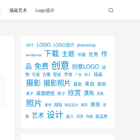
活
插画艺术
Logo设计
LOGO
LOGO设计
30个
photoshop
下载
主题
作
优秀
书架
wordpress
创意
免费
品
创意LOGO
动
字体
插画
物
可爱
合集
壁纸
广告
惊人
摄影
摄影照片
来自
最新
案例
欣赏
漂亮
桌面壁纸
椅子
桌子
灵感
照片
美丽
网站
背
素材
网页
网站设计
设计
艺术
迷人
高品质
景
风景
风格
。