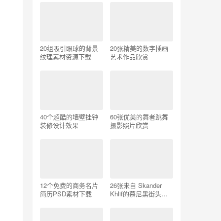
20组吸引眼球的背景
20张精美的数字插画
纹理素材资源下载
艺术作品欣赏
40个超酷的墙壁挂钟
60张优美的舞者跳舞
装修设计效果
摄影照片欣赏
12个免费的商务名片
26张来自 Skander
简历PSD素材下载
Khlif的慕尼黑街头摄
影照片