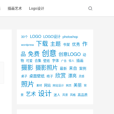
活
插画艺术
Logo设计
LOGO
LOGO设计
30个
photoshop
下载
主题
作
优秀
书架
wordpress
创意
免费
品
创意LOGO
动
字体
插画
物
可爱
合集
壁纸
广告
惊人
摄影
摄影照片
来自
最新
案例
欣赏
漂亮
桌面壁纸
椅子
桌子
灵感
照片
美丽
网站
背
素材
网页
网站设计
设计
艺术
迷人
高品质
景
风景
风格