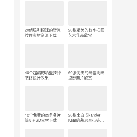
20组吸引眼球的背景
20张精美的数字插画
纹理素材资源下载
艺术作品欣赏
40个超酷的墙壁挂钟
60张优美的舞者跳舞
装修设计效果
摄影照片欣赏
12个免费的商务名片
26张来自 Skander
简历PSD素材下载
Khlif的慕尼黑街头摄
影照片