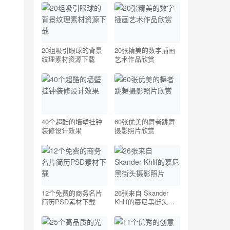
20组吸引眼球的背景
20张精美的数字插画
纹理素材资源下载
艺术作品欣赏
40个超酷的墙壁挂钟
60张优美的舞者跳舞
装修设计效果
摄影照片欣赏
12个免费的商务名片
26张来自 Skander
简历PSD素材下载
Khlif的慕尼黑街头摄
影照片