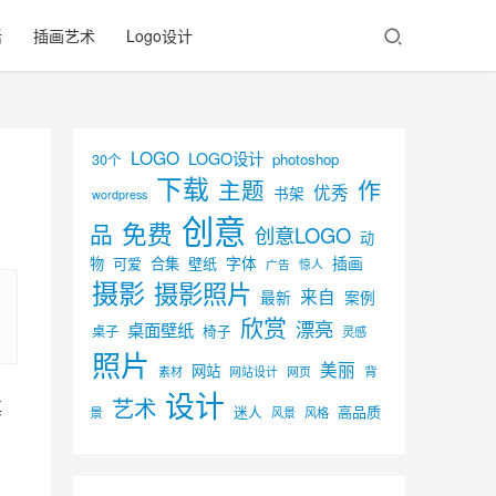
活
插画艺术
Logo设计
LOGO
LOGO设计
30个
photoshop
下载
主题
作
优秀
书架
wordpress
创意
免费
品
创意LOGO
动
字体
插画
物
可爱
合集
壁纸
广告
惊人
摄影
摄影照片
来自
最新
案例
欣赏
漂亮
桌面壁纸
椅子
桌子
灵感
照片
美丽
网站
背
素材
网页
网站设计
设计
艺术
其
迷人
高品质
景
风景
风格