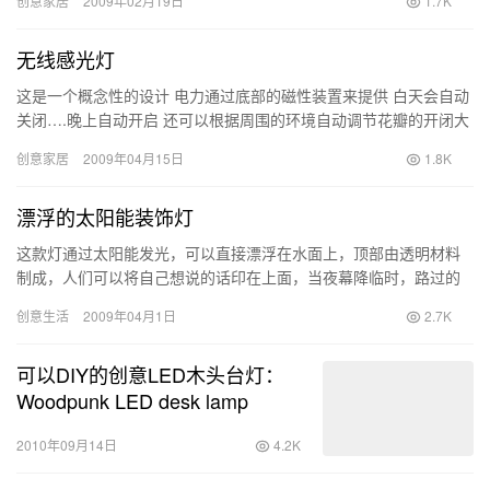
创意家居
2009年02月19日
1.7K
无线感光灯
这是一个概念性的设计 电力通过底部的磁性装置来提供 白天会自动
关闭….晚上自动开启 还可以根据周围的环境自动调节花瓣的开闭大
小 link
创意家居
2009年04月15日
1.8K
漂浮的太阳能装饰灯
这款灯通过太阳能发光，可以直接漂浮在水面上，顶部由透明材料
制成，人们可以将自己想说的话印在上面，当夜幕降临时，路过的
人即可看到上面的文字，而且还可以对城市起到很好的装饰作用。
创意生活
2009年04月1日
2.7K
该产…
可以DIY的创意LED木头台灯：
Woodpunk LED desk lamp
2010年09月14日
4.2K