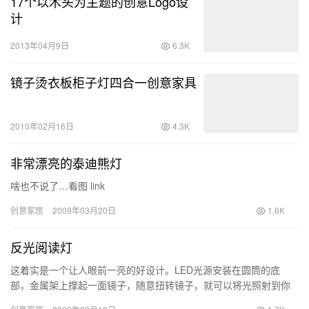
17个以木头为主题的创意Logo设
计
2013年04月9日
6.3K
镜子烫衣板柜子灯四合一创意家具
2010年02月16日
4.3K
非常漂亮的泰迪熊灯
啥也不说了…看图 link
创意家居
2009年03月20日
1.6K
反光阅读灯
这着实是一个让人眼前一亮的好设计。LED光源安装在圆筒的底
部，金属架上撑起一面镜子，随意扭转镜子，就可以将光照射到你
想要照亮的地方，如果再结合反光镜面的“凸&rdquo…