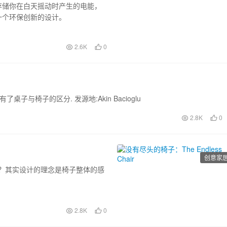
，可以存储你在白天摇动时产生的电能，
一个环保创新的设计。
2.6K
0
与椅子的区分. 发源地:Akin Bacioglu
2.8K
0
创意家
ir）呢？其实设计的理念是椅子整体的感
2.8K
0