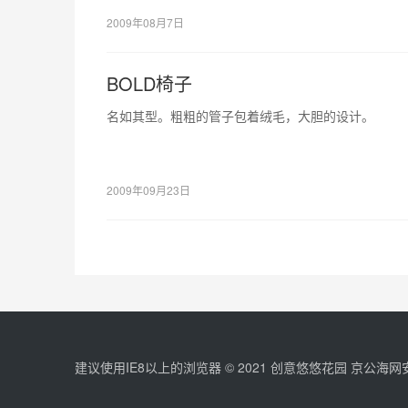
2009年08月7日
BOLD椅子
名如其型。粗粗的管子包着绒毛，大胆的设计。
2009年09月23日
建议使用IE8以上的浏览器 © 2021
创意悠悠花园
京公海网安备