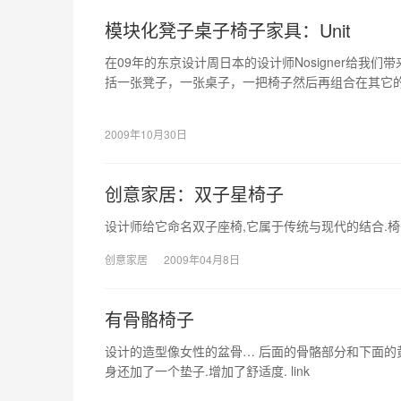
模块化凳子桌子椅子家具：Unit
在09年的东京设计周日本的设计师Nosigner给我们
括一张凳子，一张桌子，一把椅子然后再组合在其它
2009年10月30日
创意家居：双子星椅子
设计师给它命名双子座椅,它属于传统与现代的结合.椅子线条
创意家居
2009年04月8日
有骨骼椅子
设计的造型像女性的盆骨… 后面的骨骼部分和下面的
身还加了一个垫子.增加了舒适度. link