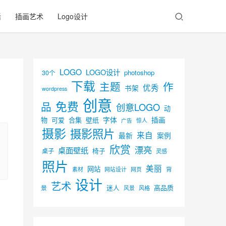
活
插画艺术
Logo设计
LOGO
LOGO设计
30个
photoshop
下载
主题
作
优秀
书架
wordpress
创意
免费
品
创意LOGO
动
字体
插画
物
可爱
合集
壁纸
广告
惊人
摄影
摄影照片
来自
最新
案例
欣赏
漂亮
桌面壁纸
椅子
桌子
灵感
照片
美丽
网站
背
素材
网页
网站设计
设计
艺术
迷人
高品质
景
风景
风格