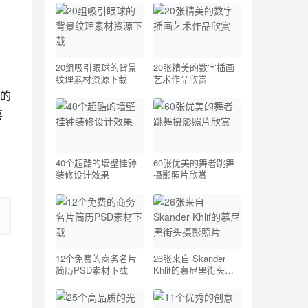
20组吸引眼球的背景
20张精美的数字插画
纹理素材资源下载
艺术作品欣赏
色的
喜
40个超酷的墙壁挂钟
60张优美的舞者跳舞
装修设计效果
摄影照片欣赏
12个免费的商务名片
26张来自 Skander
简历PSD素材下载
Khlif的慕尼黑街头摄
影照片