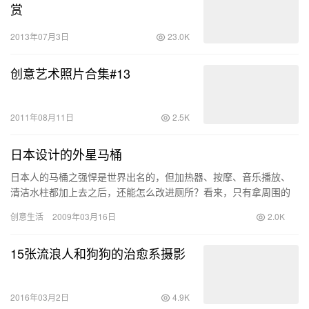
赏
2013年07月3日
23.0K
创意艺术照片合集#13
2011年08月11日
2.5K
日本设计的外星马桶
日本人的马桶之强悍是世界出名的，但加热器、按摩、音乐播放、
清洁水柱都加上去之后，还能怎么改进厕所？看来，只有拿周围的
墙壁做文章啦！这是日本 Georgia Max Coffee 将…
创意生活
2009年03月16日
2.0K
15张流浪人和狗狗的治愈系摄影
2016年03月2日
4.9K