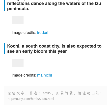
reflections dance along the waters of the Izu
peninsula.
Image credits: 
irodori
Kochi, a south coast city, is also expected to
see an early bloom this year
Image credits: 
mainichi
原创文章，作者：emilo，如若转载，请注明出处：
http://uuhy.com/html/27886.html