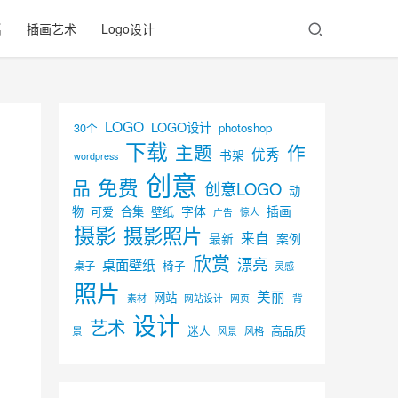
活
插画艺术
Logo设计
LOGO
LOGO设计
30个
photoshop
下载
主题
作
优秀
书架
wordpress
创意
免费
品
创意LOGO
动
字体
插画
物
可爱
合集
壁纸
广告
惊人
摄影
摄影照片
来自
最新
案例
欣赏
漂亮
桌面壁纸
椅子
桌子
灵感
照片
美丽
网站
背
素材
网页
网站设计
设计
艺术
迷人
高品质
景
风景
风格