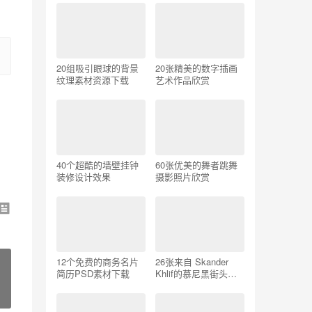
20组吸引眼球的背景
20张精美的数字插画
纹理素材资源下载
艺术作品欣赏
40个超酷的墙壁挂钟
60张优美的舞者跳舞
装修设计效果
摄影照片欣赏
12个免费的商务名片
26张来自 Skander
简历PSD素材下载
Khlif的慕尼黑街头摄
影照片