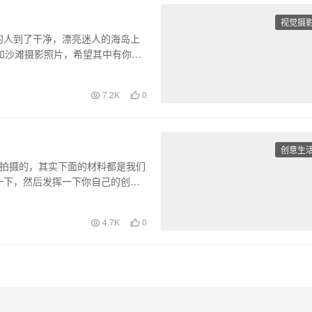
视觉摄
的人到了干净，漂亮迷人的海岛上
和沙滩摄影照片，希望其中有你喜
7.2K
0
创意生
ner拍摄的，其实下面的材料都是我们
一下，然后发挥一下你自己的创意
4.7K
0