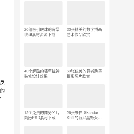
20组吸引眼球的背景
20张精美的数字插画
纹理素材资源下载
艺术作品欣赏
40个超酷的墙壁挂钟
60张优美的舞者跳舞
装修设计效果
摄影照片欣赏
反
的
好
12个免费的商务名片
26张来自 Skander
简历PSD素材下载
Khlif的慕尼黑街头摄
影照片