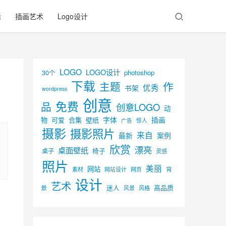
活
插画艺术
Logo设计
LOGO
LOGO设计
30个
photoshop
下载
主题
作
优秀
书架
wordpress
创意
免费
品
创意LOGO
动
字体
插画
物
可爱
合集
壁纸
广告
惊人
摄影
摄影照片
来自
最新
案例
欣赏
漂亮
桌面壁纸
椅子
桌子
灵感
照片
美丽
网站
背
素材
网页
网站设计
设计
艺术
迷人
高品质
景
风景
风格