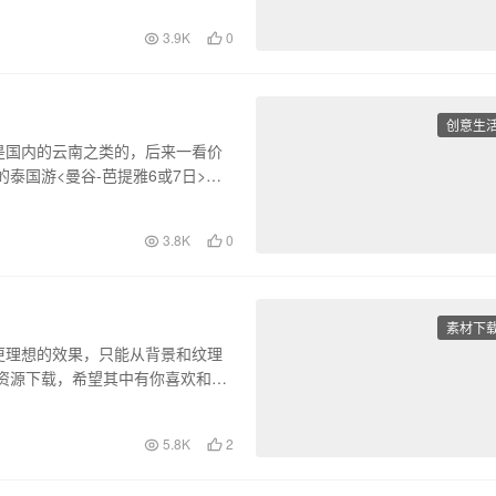
3.9K
0
创意生
是国内的云南之类的，后来一看价
泰国游<曼谷-芭提雅6或7日>沙
3.8K
0
素材下
更理想的效果，只能从背景和纹理
材资源下载，希望其中有你喜欢和需
5.8K
2