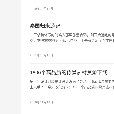
2010年08月11日
泰国归来游记
一直想着休假的时候去那里旅游合适，刚开始选定的
格，觉得3000多还不如出国呢，于是就选定了途牛网的
美岛海滩PUB，米其林绿光森林餐厅 这条线路。。
2011年08月15日
1600个高品质的背景素材资源下载
扁平化设计已经是让设计没有了光泽，那么如果想要
上入手了，今天收集分享：1600个高品质的背景素
要的，或者可以给你带来灵感的。
2016年11月18日