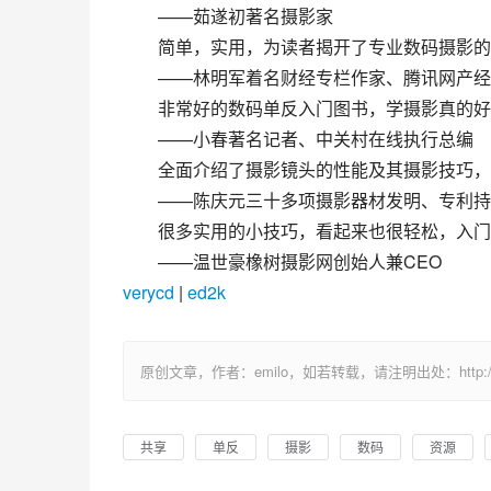
　　——茹遂初著名摄影家
　　简单，实用，为读者揭开了专业数码摄影的
　　——林明军着名财经专栏作家、腾讯网产经
　　非常好的数码单反入门图书，学摄影真的好
　　——小春著名记者、中关村在线执行总编
　　全面介绍了摄影镜头的性能及其摄影技巧，
　　——陈庆元三十多项摄影器材发明、专利持
　　很多实用的小技巧，看起来也很轻松，入门
　　——温世豪橡树摄影网创始人兼CEO
verycd
 | 
ed2k
原创文章，作者：emilo，如若转载，请注明出处：http://uuhy.
共享
单反
摄影
数码
资源