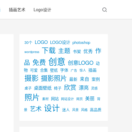
活
插画艺术
Logo设计
LOGO
LOGO设计
30个
photoshop
下载
主题
作
优秀
书架
wordpress
创意
免费
品
创意LOGO
动
字体
插画
物
可爱
合集
壁纸
广告
惊人
摄影
摄影照片
来自
最新
案例
欣赏
漂亮
桌面壁纸
椅子
桌子
灵感
照片
美丽
网站
背
素材
网页
网站设计
设计
艺术
迷人
高品质
景
风景
风格