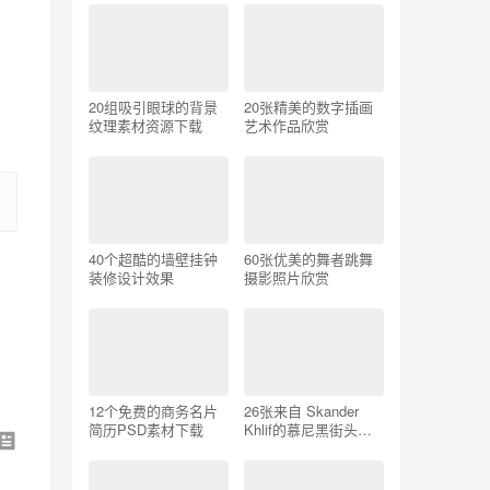
20组吸引眼球的背景
20张精美的数字插画
纹理素材资源下载
艺术作品欣赏
40个超酷的墙壁挂钟
60张优美的舞者跳舞
装修设计效果
摄影照片欣赏
12个免费的商务名片
26张来自 Skander
简历PSD素材下载
Khlif的慕尼黑街头摄
影照片