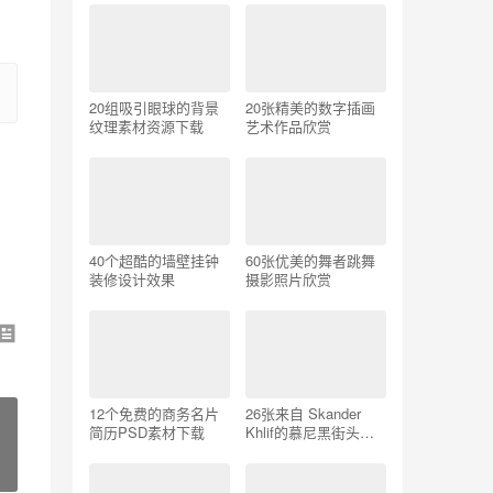
20组吸引眼球的背景
20张精美的数字插画
纹理素材资源下载
艺术作品欣赏
40个超酷的墙壁挂钟
60张优美的舞者跳舞
装修设计效果
摄影照片欣赏
12个免费的商务名片
26张来自 Skander
简历PSD素材下载
Khlif的慕尼黑街头摄
影照片