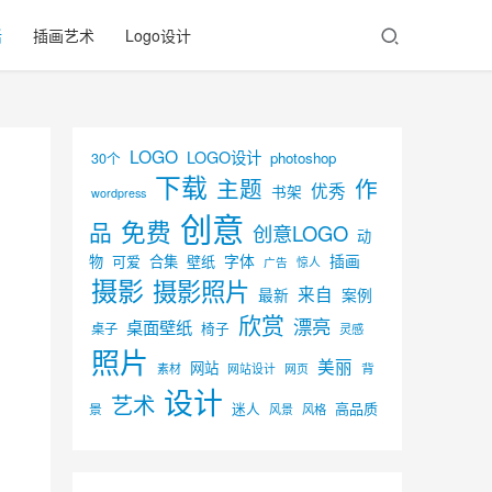
活
插画艺术
Logo设计
LOGO
LOGO设计
30个
photoshop
下载
主题
作
优秀
书架
wordpress
创意
免费
品
创意LOGO
动
字体
插画
物
可爱
合集
壁纸
广告
惊人
摄影
摄影照片
来自
最新
案例
欣赏
漂亮
桌面壁纸
椅子
桌子
灵感
照片
美丽
网站
背
素材
网页
网站设计
设计
艺术
迷人
高品质
景
风景
风格