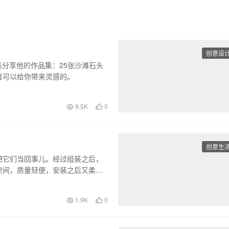
创意设
天收集分享他的作品集：25张沙滩石头
者可以给你带来灵感的。
9.5K
0
创意生
把它们当回事儿。经过组装之后，
空间，质量轻便，安装之后又柔软
1.9K
0