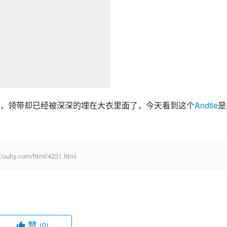
，领带却已经被深深的埋在大衣里面了，今天看到这个
Andtie
是
com/html/4231.html
赞
(0)