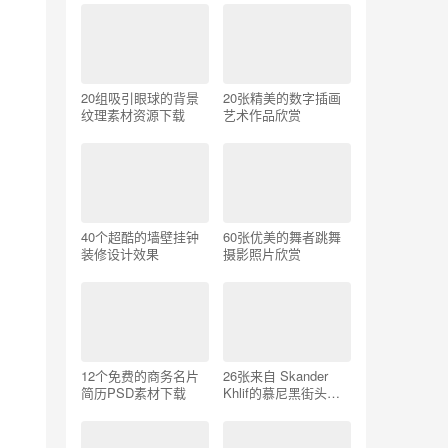
20组吸引眼球的背景
20张精美的数字插画
纹理素材资源下载
艺术作品欣赏
40个超酷的墙壁挂钟
60张优美的舞者跳舞
装修设计效果
摄影照片欣赏
12个免费的商务名片
26张来自 Skander
简历PSD素材下载
Khlif的慕尼黑街头摄
影照片