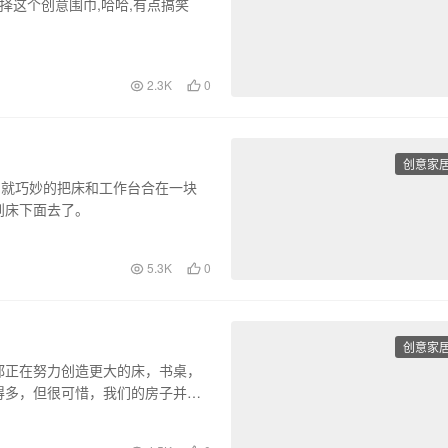
择这个创意围巾,哈哈,有点搞笑
2.3K
0
创意家
ed 就巧妙的把床和工作台合在一块
到床下面去了。
5.3K
0
创意家
都正在努力创造更大的床，书桌，
得多，但很可惜，我们的房子并不