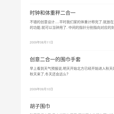
时钟和体重秤二合一
不错的创意设计….平时我们家的体重计称完了.就放
的功能.就可以当钟用了. 中间的指针分别指向对应的
则中间…
2009年08月11日
创意二合一的围巾手套
早上看到天气预报说,明天开始北方已经开始进入秋天
秋天来了,冬天还会远么?
冬天专用的围巾和手套你准备好了吗?
试一下这个设计,把围巾和手套合在一起了,非常有创意
2009年09月10日
胡子围巾