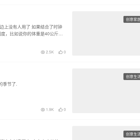
创意家
在边上没有人用了 如果结合了时钟
刻度，比如说你的体重是40公斤，
2.5K
0
创意生
的季节了.
的设计.
1.9K
0
创意生