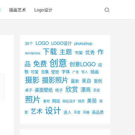
活
插画艺术
Logo设计
LOGO
LOGO设计
30个
photoshop
下载
主题
作
优秀
书架
wordpress
创意
免费
品
创意LOGO
动
字体
插画
物
可爱
合集
壁纸
广告
惊人
摄影
摄影照片
来自
最新
案例
欣赏
漂亮
桌面壁纸
椅子
桌子
灵感
照片
美丽
网站
背
素材
网页
网站设计
设计
艺术
迷人
高品质
景
风景
风格