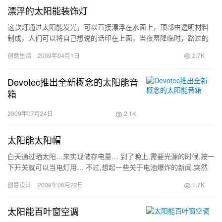
漂浮的太阳能装饰灯
这款灯通过太阳能发光，可以直接漂浮在水面上，顶部由透明材料
制成，人们可以将自己想说的话印在上面，当夜幕降临时，路过的
人即可看到上面的文字，而且还可以对城市起到很好的装饰作用。
创意生活
2009年04月1日
2.7K
该产…
Devotec推出全新概念的太阳能音
箱
2009年07月24日
2.1K
太阳能太阳帽
白天通过晒太阳…来实现储存电量… 到了晚上,需要光源的时候,按一
下开关就可以当电灯用… 不过,想起一些关于电池爆炸的新闻.突然
想,这个要是发生电…
创意设计
2009年06月22日
1.7K
太阳能百叶窗空调