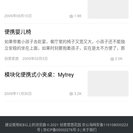
2009年09月15日
1.9K
便携婴儿椅
如果带着小孩子去赴宴，餐厅里的椅子又宽又大，小孩子还不能独
立安稳的坐在上面，如果时刻要抱着孩子，实在是太不方便了，那
怎么办呢？把孩子独自丢在家里的婴儿床上上？你舍得吗？ 这个便
创意家居
2009年03月3日
2.0K
携的…
模块化便携式小夹桌：Mytrey
2009年11月30日
3.2K
建议使用IE8以上的浏览器 © 2021
创意悠悠花园
京公海网安备110108000223
号 |
京ICP备05002276号-3
|
关于我们