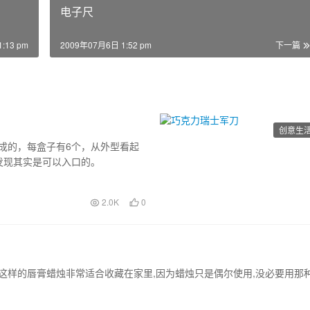
电子尺
:13 pm
2009年07月6日 1:52 pm
下一篇
创意生
力做成的，每盒子有6个，从外型看起
发现其实是可以入口的。
2.0K
0
备.这样的唇膏蜡烛非常适合收藏在家里,因为蜡烛只是偶尔使用,没必要用那