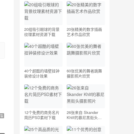
20组吸引眼球的背景
20张精美的数字插画
纹理素材资源下载
艺术作品欣赏
40个超酷的墙壁挂钟
60张优美的舞者跳舞
装修设计效果
摄影照片欣赏
12个免费的商务名片
26张来自 Skander
简历PSD素材下载
Khlif的慕尼黑街头摄
影照片