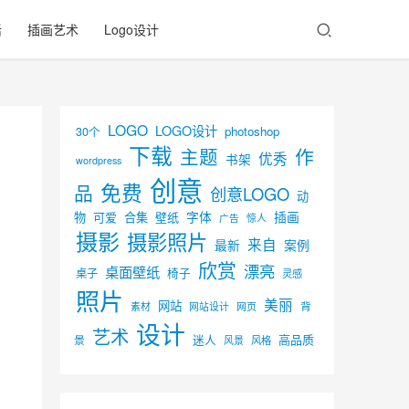
活
插画艺术
Logo设计
LOGO
LOGO设计
30个
photoshop
下载
主题
作
优秀
书架
wordpress
创意
免费
品
创意LOGO
动
字体
插画
物
可爱
合集
壁纸
广告
惊人
摄影
摄影照片
来自
最新
案例
欣赏
漂亮
桌面壁纸
椅子
桌子
灵感
照片
美丽
网站
背
素材
网页
网站设计
设计
艺术
迷人
高品质
景
风景
风格