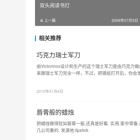
双头阅读书灯
上一篇
2009年07月3日 1
相关推荐
巧克力瑞士军刀
由Victorinox设计和生产的这个瑞士军刀是由巧克
来跟瑞士军刀完全一样，不过，把锡纸打开后，你会
2010年01月4日
唇膏般的蜡烛
把蜡烛做得犹如唇膏一般,还真是好看. 实用,家中常
几公司重的. 发源地:lipstick