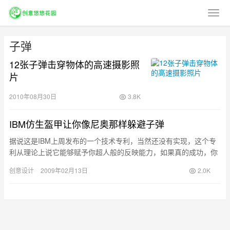
子弹
12张子弹击穿物体的高速摄影照
片
2010年08月30日
3.8K
IBM仿生盔甲让你像尼奥那样躲避子弹
据说这是IBM上周发布的一个技术专利，当然还没有实现，这个专
利从理论上说它能够赋予你超人般的反映能力，如果真的成功，你
可能会像黑客帝国中尼奥那样轻松避开飞来的子弹。来源digg(图…
创意设计
2009年02月13日
2.0K