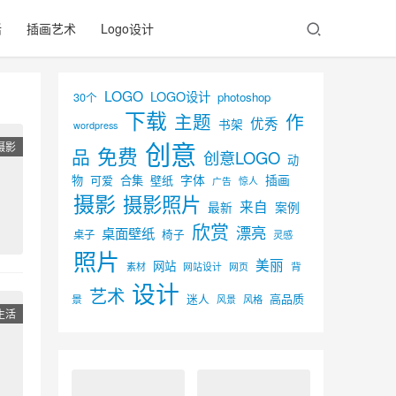
活
插画艺术
Logo设计
LOGO
LOGO设计
30个
photoshop
下载
主题
作
优秀
书架
wordpress
创意
摄影
免费
品
创意LOGO
动
字体
插画
物
可爱
合集
壁纸
广告
惊人
摄影
摄影照片
来自
最新
案例
欣赏
漂亮
桌面壁纸
椅子
桌子
灵感
照片
美丽
网站
背
素材
网页
网站设计
设计
艺术
迷人
高品质
景
风景
风格
生活