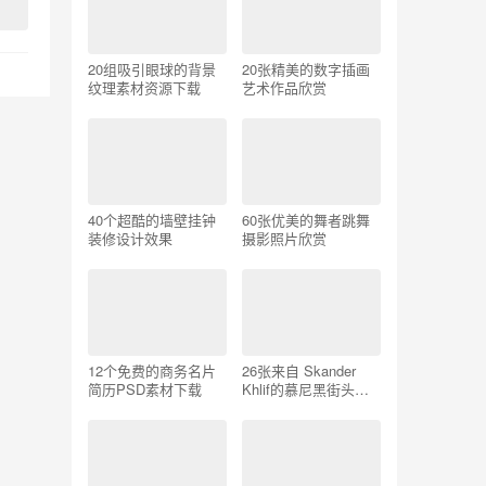
20组吸引眼球的背景
20张精美的数字插画
纹理素材资源下载
艺术作品欣赏
40个超酷的墙壁挂钟
60张优美的舞者跳舞
装修设计效果
摄影照片欣赏
12个免费的商务名片
26张来自 Skander
简历PSD素材下载
Khlif的慕尼黑街头摄
影照片