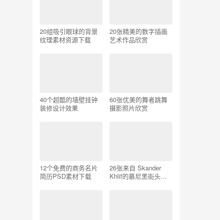
20组吸引眼球的背景
20张精美的数字插画
纹理素材资源下载
艺术作品欣赏
40个超酷的墙壁挂钟
60张优美的舞者跳舞
装修设计效果
摄影照片欣赏
12个免费的商务名片
26张来自 Skander
简历PSD素材下载
Khlif的慕尼黑街头摄
影照片