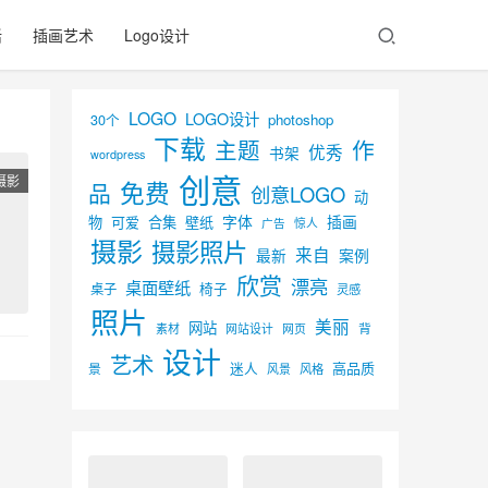
活
插画艺术
Logo设计
LOGO
LOGO设计
30个
photoshop
下载
主题
作
优秀
书架
wordpress
创意
摄影
免费
品
创意LOGO
动
字体
插画
物
可爱
合集
壁纸
广告
惊人
摄影
摄影照片
来自
最新
案例
欣赏
漂亮
桌面壁纸
椅子
桌子
灵感
照片
美丽
网站
背
素材
网页
网站设计
设计
艺术
迷人
高品质
景
风景
风格