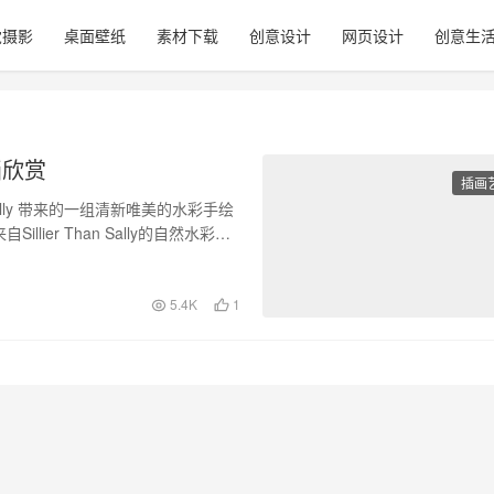
觉摄影
桌面壁纸
素材下载
创意设计
网页设计
创意生
彩画欣赏
插画
an Sally 带来的一组清新唯美的水彩手绘
ier Than Sally的自然水彩画
灵感的。
5.4K
1