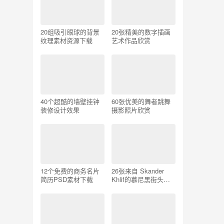
20组吸引眼球的背景
20张精美的数字插画
纹理素材资源下载
艺术作品欣赏
40个超酷的墙壁挂钟
60张优美的舞者跳舞
装修设计效果
摄影照片欣赏
12个免费的商务名片
26张来自 Skander
简历PSD素材下载
Khlif的慕尼黑街头摄
影照片