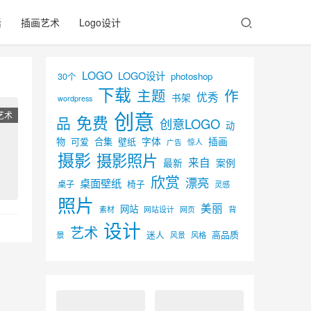
活
插画艺术
Logo设计
LOGO
LOGO设计
30个
photoshop
下载
主题
作
优秀
书架
wordpress
创意
艺术
免费
品
创意LOGO
动
字体
插画
物
可爱
合集
壁纸
广告
惊人
摄影
摄影照片
来自
最新
案例
欣赏
漂亮
桌面壁纸
椅子
桌子
灵感
照片
美丽
网站
背
素材
网页
网站设计
设计
艺术
迷人
高品质
景
风景
风格